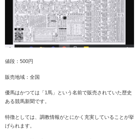
値段：500円
販売地域：全国
優馬はかつては「1馬」という名前で販売されていた歴史
ある競馬新聞です。
特徴としては、調教情報がとにかく充実していることが挙
げられます。