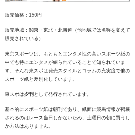
販売価格：150円
販売地域：関東・東北・北海道（他地域では名称を変えて
販売されている）
東京スポーツは、もともとエンタメ性の高いスポーツ紙の
中でも特にエンタメが練られていることで知られていま
す。そんな東スポは発売スタイルとコラムの充実度で他の
スポーツ紙と差別化しています。
東スポは
夕刊
として発行されています。
基本的にスポーツ紙は朝刊であり、紙面に競馬情報が掲載
されるのはレース当日しかないため、土曜日の朝に買うし
か方法はありません。