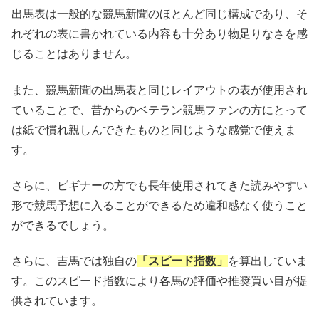
出馬表は一般的な競馬新聞のほとんど同じ構成であり、そ
れぞれの表に書かれている内容も十分あり物足りなさを感
じることはありません。
また、競馬新聞の出馬表と同じレイアウトの表が使用され
ていることで、昔からのベテラン競馬ファンの方にとって
は紙で慣れ親しんできたものと同じような感覚で使えま
す。
さらに、ビギナーの方でも長年使用されてきた読みやすい
形で競馬予想に入ることができるため違和感なく使うこと
ができるでしょう。
さらに、吉馬では独自の
「スピード指数」
を算出していま
す。このスピード指数により各馬の評価や推奨買い目が提
供されています。