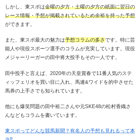
しかし、東スポは
金曜の夕方・土曜の夕方の紙面に翌日の
レース情報・予想が掲載されているため余裕を持った予想
ができます。
また、東スポ最大の魅力は
予想コラムの多さ
です。特に芸
能人や現役スポーツ選手のコラムが充実しています。現役
メジャーリーガーの田中将大投手もその一人です。
田中投手と言えば、2020年の天皇賞春で11番人気のステ
ィッフェリオを買い目に入れ、馬連&ワイドを的中させた
馬券の上手さでも知られています。
他にも爆笑問題の田中裕二さんや元SKE48の松村香織さ
んなどもコラムを書いています。
東スポってどんな競馬新聞？有名人の予想も見れるって本
当⁉