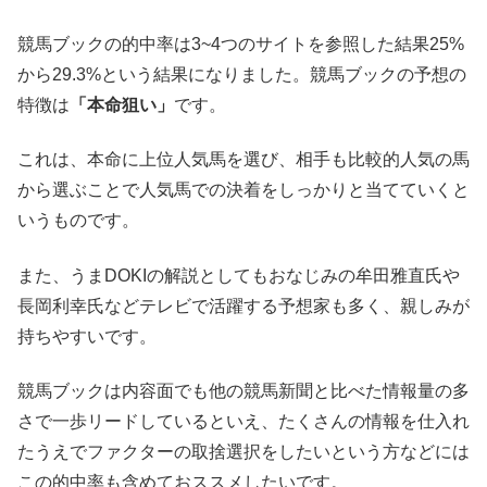
競馬ブックの的中率は3~4つのサイトを参照した結果25%
から29.3%という結果になりました。競馬ブックの予想の
特徴は
「本命狙い」
です。
これは、本命に上位人気馬を選び、相手も比較的人気の馬
から選ぶことで人気馬での決着をしっかりと当てていくと
いうものです。
また、うまDOKIの解説としてもおなじみの牟田雅直氏や
長岡利幸氏などテレビで活躍する予想家も多く、親しみが
持ちやすいです。
競馬ブックは内容面でも他の競馬新聞と比べた情報量の多
さで一歩リードしているといえ、たくさんの情報を仕入れ
たうえでファクターの取捨選択をしたいという方などには
この的中率も含めておススメしたいです。