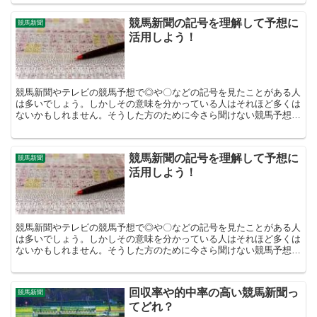
競馬新聞の記号を理解して予想に
競馬新聞
活用しよう！
競馬新聞やテレビの競馬予想で◎や〇などの記号を見たことがある人
は多いでしょう。しかしその意味を分かっている人はそれほど多くは
ないかもしれません。そうした方のために今さら聞けない競馬予想の
記号を詳しく解説しています！
競馬新聞の記号を理解して予想に
競馬新聞
活用しよう！
競馬新聞やテレビの競馬予想で◎や〇などの記号を見たことがある人
は多いでしょう。しかしその意味を分かっている人はそれほど多くは
ないかもしれません。そうした方のために今さら聞けない競馬予想の
記号を詳しく解説しています！
回収率や的中率の高い競馬新聞っ
競馬新聞
てどれ？