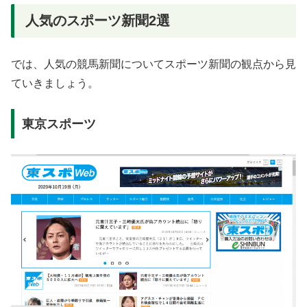
人気のスポーツ新聞2選
では、人気の競馬新聞についてスポーツ新聞の観点から見
ていきましょう。
東京スポーツ